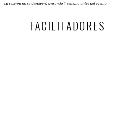
La reserva no se devolverá avisando 1 semana antes del evento.
FACILITADORES
YOLANDA AMORES
Organizadora y Promotora de Talleres y Eventos. –
Formación de Tantra con Ronald Fuchs. –
Facilitadora del Perdón de la Escuela Jorge Lomar. –
Monitora de Meditaciones Activas formada en
BioPerson International. – Formación con Antonio
del Olmo en PCI (Proceso Corporal Integrativo). –
Terapia Gestalt con Equipo Centro. – Instructora de
Hatha Yoga con la Escuela Internacional de Yoga. –
Tacto consciente con Anubuddha y Anasha. –
Quiromasaje. – Masaje sensitivo Gestáltico. –