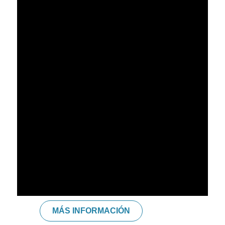
FRAN ORTEGA
Programador Neurolingüístico. - Radiestesista. - Curso de
Milagros. - Kabbalah. - Control mental. - Reiki. - Cura
Cuántica. - Interpretación. - Técnicas Clown. - Escritor. -
Guión de Cine y Tv. (Premio al mejor guión en el 52º
festival de cortometrajes Metrópolis de Madrid. - Cuatro
galardones internacionales como mejor cuento infantil
de los años 2015 y 2016).
MÁS INFORMACIÓN