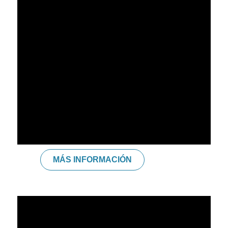
GIGIANA PRADO
Breathworker. – Facilitadora de procesos de
transformación. – Coach de sexualidad y pareja. –
Reikista. – Moon Mother. – Sacerdotisa de María
Magdalena. – Cocreadora de RESPIRA AMOR, LA
VAGINA RISUEÑA y LE PINK POSE. – Cofundadora de
ECUIDANA. -Asociada de MUJER WOW LLC. – Colíder
en Madrid de WOMEN 4 Solutions.
MÁS INFORMACIÓN
HELMAR RODRÍGUEZ