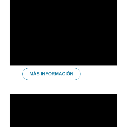
Intérprete de Lengua de Signos y Guía Intérprete de
Personas Sordociegas – Creadora de Otanana.com –
Autora de “Manos que cuentan” (Ob Stare, 2015) – Autora
de “Lengua de Signos para Bebés” (Ed. Planeta, Temas de
Hoy, 2018
MÁS INFORMACIÓN