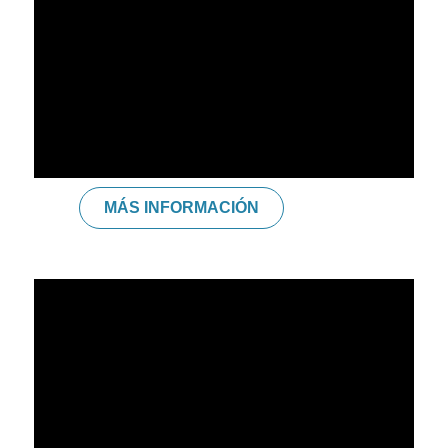
Guitarra.
MÁS INFORMACIÓN
RUTH CAÑADAS
Rebirthing de la mano de Ángeles Hinojosa – Tercer Nivel
de Reiki Usui – Maestra de Registros Akáshicos – Yuki –
Masaje Metamórfico – Doula – Asesora de Lactancia –
Formación en Salud Mental Perinatal Terra Mater –
Educadora Infantil – Formación en Pedagogía Vivencial –