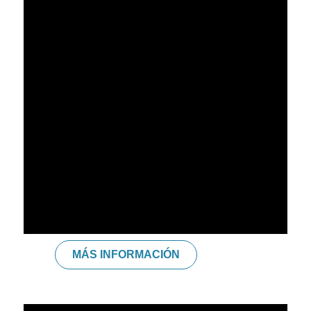
Psicoanálisis. - Psicología Transaccional. - Psicología
Transpersonal. - Gestalt. - Eneagrama. - Comunicación No
Violenta. - PNL. - Movimiento Expresivo Río Abierto. -
Antroposofía. - Budismo. - Sufismo. - Kábala. - Teatro
terapéutico. - Clarity Coaching. - Byron Katie. - 3
Principios de Sydney Banks. - Impartición de formaciones
y experiencias que combinan el Desarrollo Personal y
Profesional orientado. - Comunicación. - Liderazgo. -
Innovación. - Ventas. - Marketing.
MÁS INFORMACIÓN