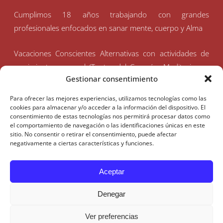
Cumplimos 18 años trabajando con grandes
profesionales enfocados en sanar mente, cuerpo y Alma
Vacaciones Conscientes Alternativas con actividades de
crecimiento personal (Tantra del Corazón, Meditaciones,
Gestionar consentimiento
Yoga, Biodanza, Masajes, Perdón, Niño Interior,
Mindfulness, Impro-Teatro, etc.)
para crecer
Para ofrecer las mejores experiencias, utilizamos tecnologías como las
interiormente y abrirte a expresar el Amor que eres.
cookies para almacenar y/o acceder a la información del dispositivo. El
consentimiento de estas tecnologías nos permitirá procesar datos como
el comportamiento de navegación o las identificaciones únicas en este
sitio. No consentir o retirar el consentimiento, puede afectar
negativamente a ciertas características y funciones.
MENÚ
NOS ENCUENTRAS
Aceptar
Denegar
QUIENES SOMOS
PRÓXIMAS VACACIONES ☀️
VACACIONES CONSCIENTES
TANTRA DEL CORAZÓN
Ver preferencias