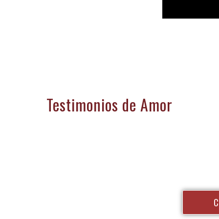
Testimonios de Amor
ión?
C